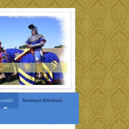
emälde
Renninger Ritterbund