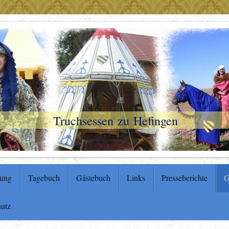
Truchsessen zu Hefingen
tung
Tagebuch
Gästebuch
Links
Presseberichte
G
hutz