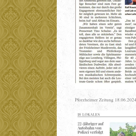
Pforzheimer Zeitung 18.06.202