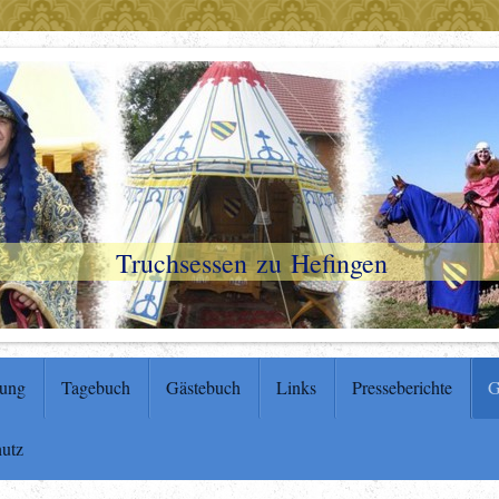
Truchsessen zu Hefingen
tung
Tagebuch
Gästebuch
Links
Presseberichte
G
hutz