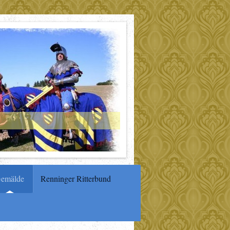
emälde
Renninger Ritterbund