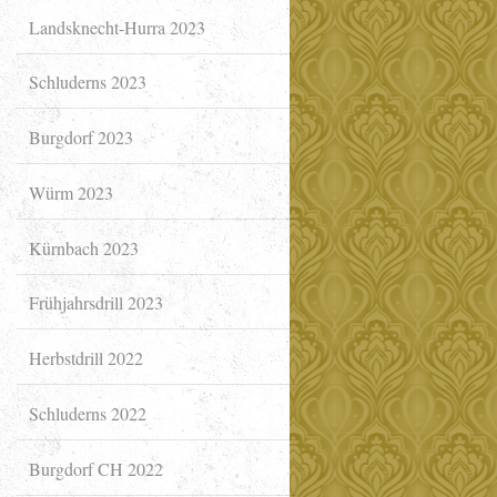
Landsknecht-Hurra 2023
Schluderns 2023
Burgdorf 2023
Würm 2023
Kürnbach 2023
Frühjahrsdrill 2023
Herbstdrill 2022
Schluderns 2022
Burgdorf CH 2022