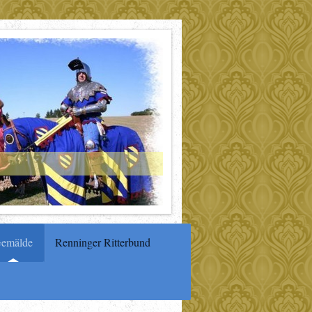
emälde
Renninger Ritterbund