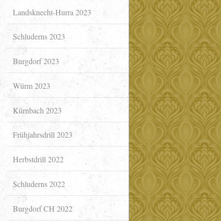
Landsknecht-Hurra 2023
Schluderns 2023
Burgdorf 2023
Würm 2023
Kürnbach 2023
Frühjahrsdrill 2023
Herbstdrill 2022
Schluderns 2022
Burgdorf CH 2022