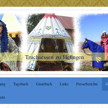
Truchsessen zu Hefingen
tung
Tagebuch
Gästebuch
Links
Presseberichte
G
hutz