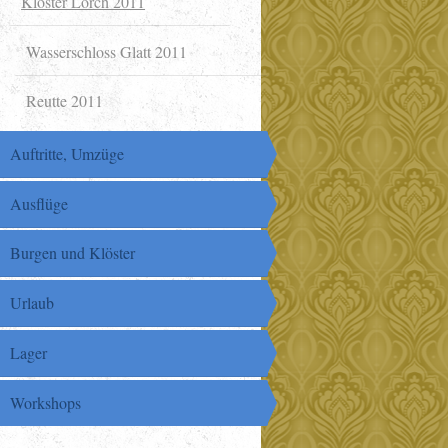
Kloster Lorch 2011
Wasserschloss Glatt 2011
Reutte 2011
Auftritte, Umzüge
Ausflüge
Burgen und Klöster
Urlaub
Lager
Workshops