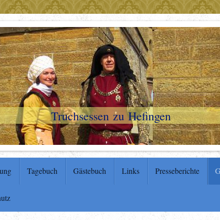
Truchsessen zu Hefingen
tung
Tagebuch
Gästebuch
Links
Presseberichte
G
hutz