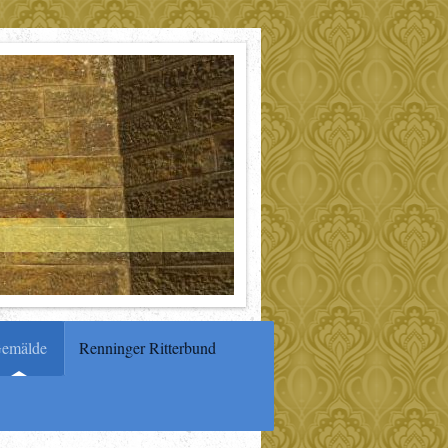
emälde
Renninger Ritterbund