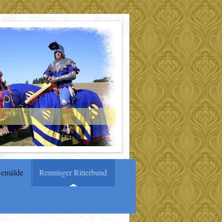
emälde
Renninger Ritterbund