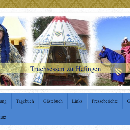
Truchsessen zu Hefingen
tung
Tagebuch
Gästebuch
Links
Presseberichte
G
hutz