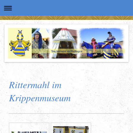
Truchsessen zu Hefingen
Rittermahl im
Krippenmuseum